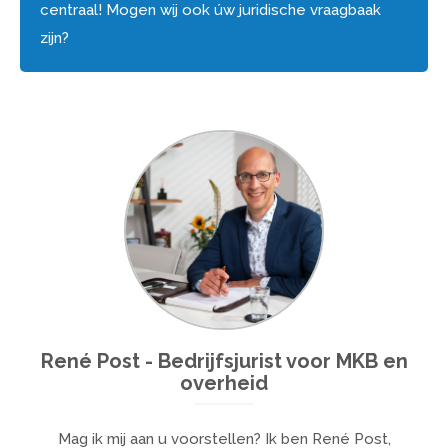
centraal! Mogen wij ook úw juridische vraagbaak
zijn?
/assets/headings/psj-cam.jpg
René Post - Bedrijfsjurist voor MKB en
overheid
Mag ik mij aan u voorstellen? Ik ben René Post,